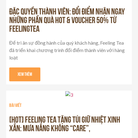
ĐẶC QUYỀN THÀNH VIÊN: ĐỔI ĐIỂM NHẬN NGAY
NHỮNG PHẦN QUÀ HOT & VOUCHER 50% TỪ
FEELINGTEA
Để tri ân sự đồng hành của quý khách hàng, Feeling Tea
đã triển khai chương trình đổi điểm thành viên với hàng
loạt
Xem Thêm
Bài viết
[HOT] FEELING TEA TẶNG TÚI GIỮ NHIỆT XINH
XẮN: MƯA NẮNG KHÔNG “CARE”,