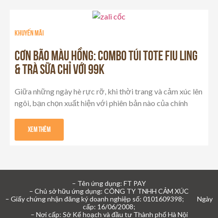
khuyến mãi
Cơn Bão Màu Hồng: Combo Túi Tote Fiu Ling
& Trà Sữa chỉ với 99K
Giữa những ngày hè rực rỡ, khi thời trang và cảm xúc lên
ngôi, bạn chọn xuất hiện với phiên bản nào của chính
Xem Thêm
– Tên ứng dụng: FT PAY
– Chủ sở hữu ứng dụng: CÔNG TY TNHH CẢM XÚC
– Giấy chứng nhận đăng ký doanh nghiệp số: 0101609398; Ngày
cấp: 16/06/2008;
– Nơi cấp: Sở Kế hoạch và đầu tư Thành phố Hà Nội