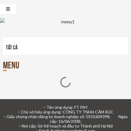
Tất cả
Menu
– Tên ứng dụng: FT PAY
– Chủ sở hữu ứng dụng: CÔNG TY TNHH CẢM XÚC
– Giấy chứng nhận đăng ký doanh nghiệp số: 0101609398; Ngày
cấp: 16/06/2008;
– Nơi cấp: Sở Kế hoạch và đầu tư Thành phố Hà Nội
– Email: feelingteavp@gmail.com