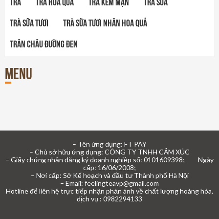
Trà
Trà hoa quả
Trà kem mặn
Trà sữa
Trà sữa tươi
Trà sữa tươi nhân hoa quả
Trân châu đường đen
Menu
– Tên ứng dụng: FT PAY
– Chủ sở hữu ứng dụng: CÔNG TY TNHH CẢM XÚC
– Giấy chứng nhận đăng ký doanh nghiệp số: 0101609398; Ngày
cấp: 16/06/2008;
– Nơi cấp: Sở Kế hoạch và đầu tư Thành phố Hà Nội
– Email: feelingteavp@gmail.com
Hotline để liên hệ trực tiếp nhận phản ánh về chất lượng hoàng hóa,
dịch vụ : 0982294133