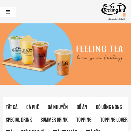
Tất cả
Cà phê
Đá nhuyễn
Đồ ăn
Đồ uống nóng
Special drink
Summer drink
Topping
Topping Lover