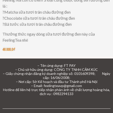
là :
?Matcha sữa tươi trân châu đường đen
?Chocolate sữa tươi trân châu đường đen
?Bá tước sữa tươi trân châu đường đen
Thưởng thức ngay dòng sữa tươi đường đen này của
FeelingTea nhé
48.000,0
₫
– Tên ứng dụng: FT PAY
– Chủ sở hữu ứng dụng: CÔNG TY TNHH CẢM XÚC
– Giấy chứng nhận đăng ký doanh nghiệp số: 0101609398; Ngày
cấp: 16/06/2008;
– Nơi cấp: Sở Kế hoạch và đầu tư Thành phố Hà Nội
– Email: feelingteavp@gmail.com
Hotline để liên hệ trực tiếp nhận phản ánh về chất lượng hoàng hóa,
dịch vụ : 0982294133