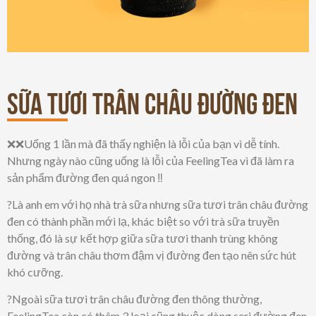
Sữa tươi trân châu đường đen
❌❌Uống 1 lần mà đã thấy nghiện là lỗi của bạn vì dễ tính.
Nhưng ngày nào cũng uống là lỗi của FeelingTea vì đã làm ra
sản phẩm đường đen quá ngon ‼️
?Là anh em với họ nhà trà sữa nhưng sữa tươi trân châu đường
đen có thành phần mới lạ, khác biệt so với trà sữa truyền
thống, đó là sự kết hợp giữa sữa tươi thanh trùng không
đường và trân châu thơm đậm vị đường đen tạo nên sức hút
khó cưỡng.
?Ngoài sữa tươi trân châu đường đen thông thường,
FeelingTea còn có thêm 3 loại cũng thuộc dòng seri đường đen