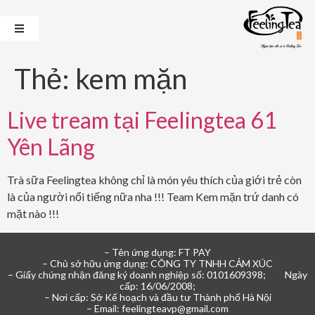
Thẻ:
kem mặn
Live tream tại Feelingtea 61
Yên Lãng
Trà sữa Feelingtea không chỉ là món yêu thích của giới trẻ còn
là của người nổi tiếng nữa nha !!! Team Kem mặn trứ danh có
mặt nào !!!
– Tên ứng dụng: FT PAY
– Chủ sở hữu ứng dụng: CÔNG TY TNHH CẢM XÚC
– Giấy chứng nhận đăng ký doanh nghiệp số: 0101609398; Ngày
cấp: 16/06/2008;
– Nơi cấp: Sở Kế hoạch và đầu tư Thành phố Hà Nội
– Email: feelingteavp@gmail.com