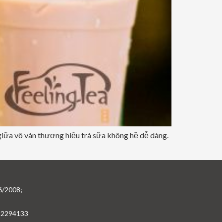
ữa vô vàn thương hiệu trà sữa không hề dễ dàng.
6/2008;
982294133