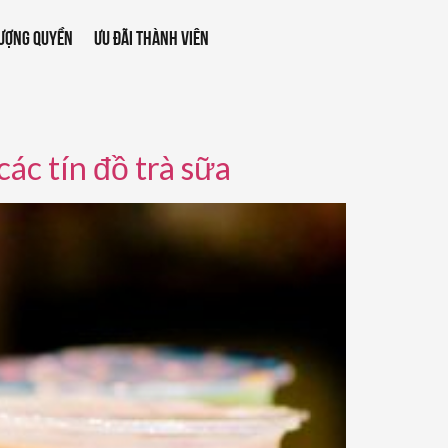
ƯỢNG QUYỀN
ƯU ĐÃI THÀNH VIÊN
các tín đồ trà sữa