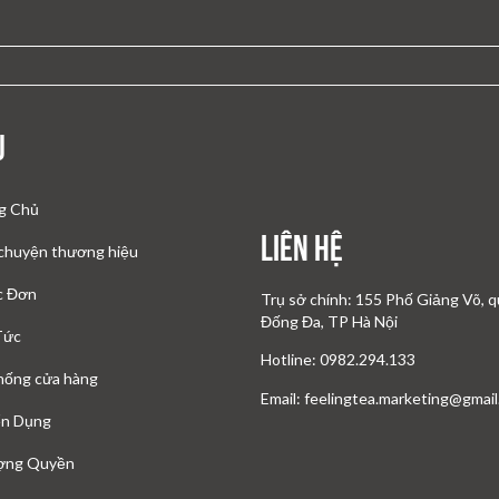
u
g Chủ
Liên Hệ
chuyện thương hiệu
c Đơn
Trụ sở chính: 155 Phố Giảng Võ, 
Đống Đa, TP Hà Nội
Tức
Hotline: 0982.294.133
hống cửa hàng
Email: feelingtea.marketing@gmai
n Dụng
ợng Quyền