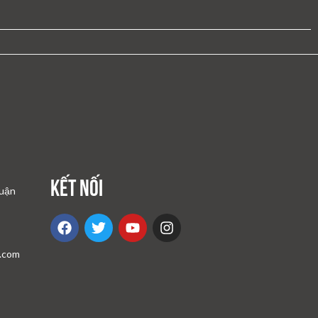
Kết nối
quận
l.com