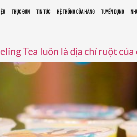
IỆU
THỰC ĐƠN
TIN TỨC
HỆ THỐNG CỬA HÀNG
TUYỂN DỤNG
NH
ling Tea luôn là địa chỉ ruột của 