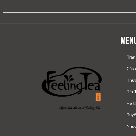
Men
Tran
Câu 
Thự
Tin 
Hệ t
Tuyể
Như