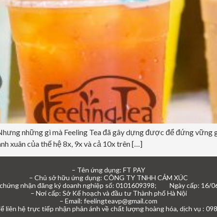
hưng những gì mà Feeling Tea đã gây dựng được để đứng vững gi
nh xuân của thế hệ 8x, 9x và cả 10x trên […]
– Tên ứng dụng: FT PAY
– Chủ sở hữu ứng dụng: CÔNG TY TNHH CẢM XÚC
 chứng nhận đăng ký doanh nghiệp số: 0101609398; Ngày cấp: 16/0
– Nơi cấp: Sở Kế hoạch và đầu tư Thành phố Hà Nội
– Email: feelingteavp@gmail.com
để liên hệ trực tiếp nhận phản ánh về chất lượng hoàng hóa, dịch vụ : 0