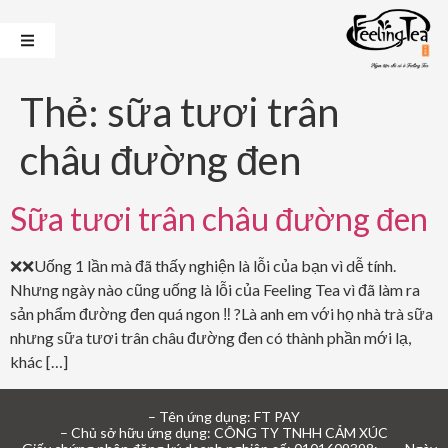
Thẻ:
sữa tươi trân
châu đường đen
Sữa tươi trân châu đường đen
❌❌Uống 1 lần mà đã thấy nghiện là lỗi của bạn vì dễ tính.
Nhưng ngày nào cũng uống là lỗi của Feeling Tea vì đã làm ra
sản phẩm đường đen quá ngon ‼️ ?Là anh em với họ nhà trà sữa
nhưng sữa tươi trân châu đường đen có thành phần mới lạ,
khác […]
– Tên ứng dụng: FT PAY
– Chủ sở hữu ứng dụng: CÔNG TY TNHH CẢM XÚC