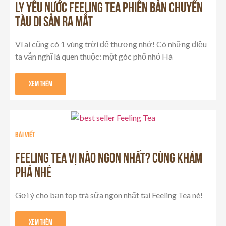
LY YÊU NƯỚC FEELING TEA PHIÊN BẢN CHUYẾN
TÀU DI SẢN RA MẮT
Vì ai cũng có 1 vùng trời để thương nhớ! Có những điều
ta vẫn nghĩ là quen thuộc: một góc phố nhỏ Hà
Xem Thêm
Bài viết
FEELING TEA VỊ NÀO NGON NHẤT? CÙNG KHÁM
PHÁ NHÉ
Gợi ý cho bạn top trà sữa ngon nhất tại Feeling Tea nè!
Xem Thêm