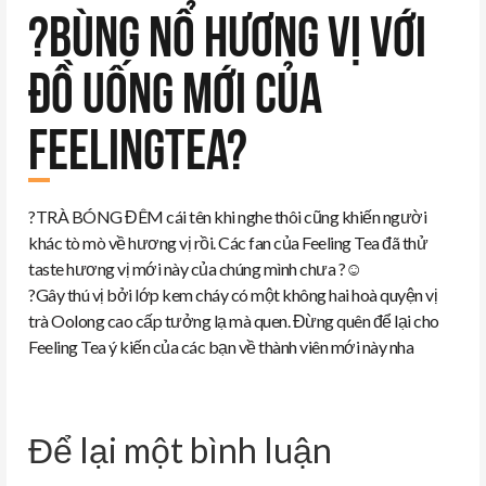
?BÙNG NỔ HƯƠNG VỊ VỚI
ĐỒ UỐNG MỚI CỦA
FEELINGTEA?
?
TRÀ BÓNG ĐÊM cái tên khi nghe thôi cũng khiến người
khác tò mò về hương vị rồi. Các fan của Feeling Tea đã thử
taste hương vị mới này của chúng mình chưa ?
☺️
?
Gây thú vị bởi lớp kem cháy có một không hai hoà quyện vị
trà Oolong cao cấp tưởng lạ mà quen. Đừng quên để lại cho
Feeling Tea ý kiến của các bạn về thành viên mới này nha
Để lại một bình luận