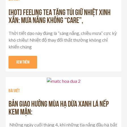
[HOT] FEELING TEA TẶNG TÚI GIỮ NHIỆT XINH
XẮN: MƯA NẮNG KHÔNG “CARE”,
Thời tiết dạo này đúng là “sáng nắng, chiều mưa” cực kỳ
khó chiều! Nhiệt độ thay đổi thất thường không chỉ
khiến chúng
Xem Thêm
Bài viết
BẢN GIAO HƯỞNG MÙA HẠ DỪA XANH LÁ NẾP
KEM MẶN:
Những ngày cuối tháng 4, khi những tia nắng đầu hạ bắt