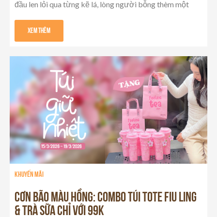
đầu len lỏi qua từng kẽ lá, lòng người bỗng thèm một
Xem Thêm
khuyến mãi
Cơn Bão Màu Hồng: Combo Túi Tote Fiu Ling
& Trà Sữa chỉ với 99K