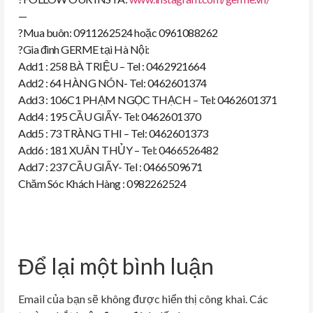
—
?
Mua buôn: 0911262524 hoặc 0961088262
?
Gia đình GERME tại Hà Nội:
Add1 : 258 BÀ TRIỆU – Tel : 0462921664
Add2 : 64 HÀNG NÓN- Tel: 0462601374
Add3 : 106C1 PHẠM NGỌC THẠCH – Tel: 0462601371
Add4 : 195 CẦU GIẤY- Tel: 0462601370
Add5 : 73 TRÀNG THI – Tel: 0462601373
Add6 : 181 XUÂN THỦY – Tel: 0466526482
Add7 : 237 CẦU GIẤY- Tel : 0466509671
Chăm Sóc Khách Hàng : 0982262524
Để lại một bình luận
Email của bạn sẽ không được hiển thị công khai.
Các