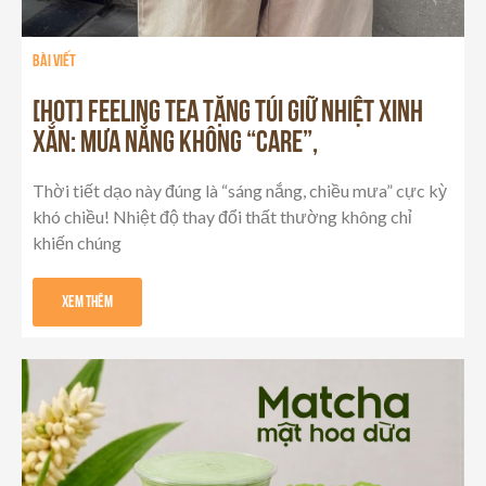
Bài viết
[HOT] FEELING TEA TẶNG TÚI GIỮ NHIỆT XINH
XẮN: MƯA NẮNG KHÔNG “CARE”,
Thời tiết dạo này đúng là “sáng nắng, chiều mưa” cực kỳ
khó chiều! Nhiệt độ thay đổi thất thường không chỉ
khiến chúng
Xem Thêm