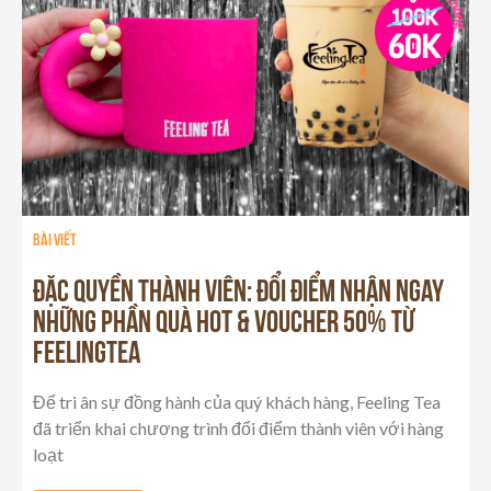
Bài viết
ĐẶC QUYỀN THÀNH VIÊN: ĐỔI ĐIỂM NHẬN NGAY
NHỮNG PHẦN QUÀ HOT & VOUCHER 50% TỪ
FEELINGTEA
Để tri ân sự đồng hành của quý khách hàng, Feeling Tea
đã triển khai chương trình đổi điểm thành viên với hàng
loạt