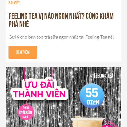
Bài viết
FEELING TEA VỊ NÀO NGON NHẤT? CÙNG KHÁM
PHÁ NHÉ
Gợi ý cho bạn top trà sữa ngon nhất tại Feeling Tea nè!
Xem Thêm