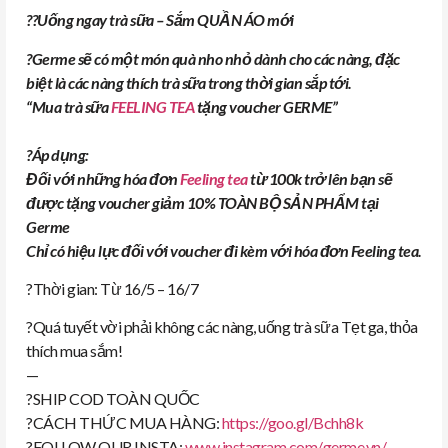
?
?
Uống ngay trà sữa – Sắm QUẦN ÁO mới
?
Germe sẽ có một món quà nho nhỏ dành cho các nàng, đặc
biệt là các nàng thích trà sữa trong thời gian sắp tới.
“Mua trà sữa
FEELING TEA
tặng voucher GERME”
?
Áp dụng:
Đối với những hóa đơn
Feeling tea
từ 100k trở lên bạn sẽ
được tặng voucher giảm 10% TOÀN BỘ SẢN PHẨM tại
Germe
Chỉ có hiệu lực đối với voucher đi kèm với hóa đơn Feeling tea.
?
Thời gian: Từ 16/5 – 16/7
?
Quá tuyết vời phải không các nàng, uống trà sữa Tẹt ga, thỏa
thích mua sắm!
—
?
SHIP COD TOÀN QUỐC
?
CÁCH THỨC MUA HÀNG:
https://goo.gl/Bchh8k
?
FOLLOW OUR INSTA:
www.instagram.com/
germe.vn/