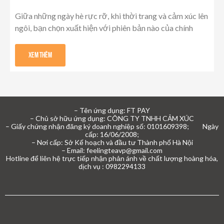
Giữa những ngày hè rực rỡ, khi thời trang và cảm xúc lên
ngôi, bạn chọn xuất hiện với phiên bản nào của chính
Xem Thêm
– Tên ứng dụng: FT PAY
– Chủ sở hữu ứng dụng: CÔNG TY TNHH CẢM XÚC
– Giấy chứng nhận đăng ký doanh nghiệp số: 0101609398; Ngày
cấp: 16/06/2008;
– Nơi cấp: Sở Kế hoạch và đầu tư Thành phố Hà Nội
– Email: feelingteavp@gmail.com
Hotline để liên hệ trực tiếp nhận phản ánh về chất lượng hoàng hóa,
dịch vụ : 0982294133