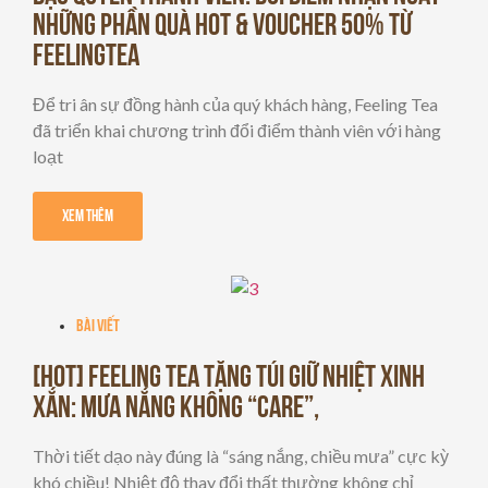
NHỮNG PHẦN QUÀ HOT & VOUCHER 50% TỪ
FEELINGTEA
Để tri ân sự đồng hành của quý khách hàng, Feeling Tea
đã triển khai chương trình đổi điểm thành viên với hàng
loạt
Xem Thêm
Bài viết
[HOT] FEELING TEA TẶNG TÚI GIỮ NHIỆT XINH
XẮN: MƯA NẮNG KHÔNG “CARE”,
Thời tiết dạo này đúng là “sáng nắng, chiều mưa” cực kỳ
khó chiều! Nhiệt độ thay đổi thất thường không chỉ