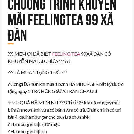
Chương trình khuyễn
mãi Feelingtea 99 Xã
Đàn
?
?
?
MEM ƠI ĐÃ BIẾT
FEELING TEA
99 XÃ ĐÀN CÓ
KHUYẾN MÃI GÌ CHƯA???
?
?
?
?
?
?
LÀ MUA 1 TẶNG 1 ĐÓ
?
?
?
?
Còn gì ĐÃ hơn khi mua 1 bánh HAMBURGER bất kỳ được
tặng ngay 1 TRÀ HỒNG SỮA TRÂN CHÂU!!!
✨
✨
✨
QUÁ ĐÃ MEM NHỈ??? Chỉ từ 25k là đã có ngay một
bữa ăn ngon lành vừa có bánh vừa có trà. Chúng mình có tới
tận 4 loại hamburger cho bạn lựa chọn nhé:
?
Hamburger thịt sườn nạc
?
Hamburger thịt bò