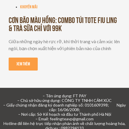
khuyến mãi
Cơn Bão Màu Hồng: Combo Túi Tote Fiu Ling
& Trà Sữa chỉ với 99K
Giữa những ngày hè rực rỡ, khi thời trang và cảm xúc lên
ngôi, bạn chọn xuất hiện với phiên bản nào của chính
Xem Thêm
– Tên ứng dụng: FT PAY
– Chủ sở hữu ứng dụng: CÔNG TY TNHH CẢM XÚC
– Giấy chứng nhận đăng ký doanh nghiệp số: 0101609398; Ngày
cấp: 16/06/2008;
– Nơi cấp: Sở Kế hoạch và đầu tư Thành phố Hà Nội
– Email: feelingteavp@gmail.com
Hotline để liên hệ trực tiếp nhận phản ánh về chất lượng hoàng hóa,
dịch vụ : 0982294133