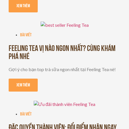
Xem Thêm
Bài viết
FEELING TEA VỊ NÀO NGON NHẤT? CÙNG KHÁM
PHÁ NHÉ
Gợi ý cho bạn top trà sữa ngon nhất tại Feeling Tea nè!
Xem Thêm
Bài viết
ĐẶC QUYỀN THÀNH VIÊN: ĐỔI ĐIỂM NHẬN NGAY