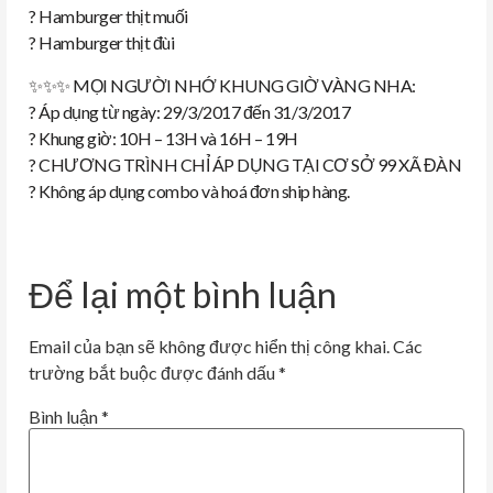
?
Hamburger thịt muối
?
Hamburger thịt đùi
✨
✨
✨
MỌI NGƯỜI NHỚ KHUNG GIỜ VÀNG NHA:
?
Áp dụng từ ngày: 29/3/2017 đến 31/3/2017
?
Khung giờ: 10H – 13H và 16H – 19H
?
CHƯƠNG TRÌNH CHỈ ÁP DỤNG TẠI CƠ SỞ 99 XÃ ĐÀN
?
Không áp dụng combo và hoá đơn ship hàng.
Để lại một bình luận
Email của bạn sẽ không được hiển thị công khai.
Các
trường bắt buộc được đánh dấu
*
Bình luận
*