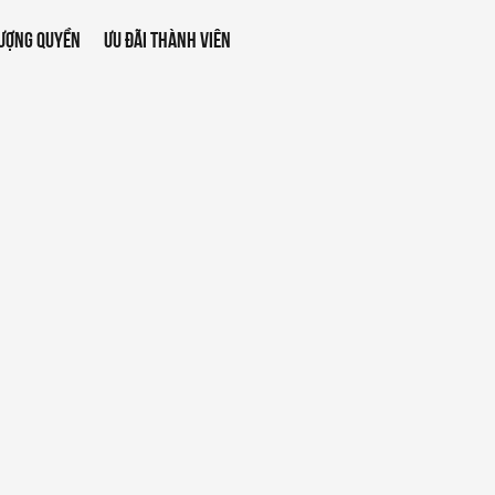
ƯỢNG QUYỀN
ƯU ĐÃI THÀNH VIÊN