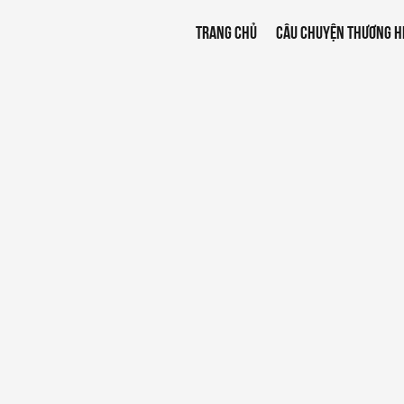
TRANG CHỦ
CÂU CHUYỆN THƯƠNG H