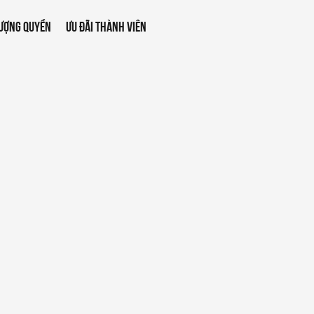
ƯỢNG QUYỀN
ƯU ĐÃI THÀNH VIÊN