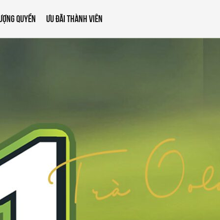
ƯỢNG QUYỀN
ƯU ĐÃI THÀNH VIÊN