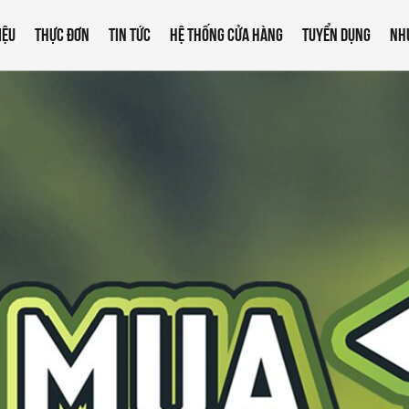
IỆU
THỰC ĐƠN
TIN TỨC
HỆ THỐNG CỬA HÀNG
TUYỂN DỤNG
NH