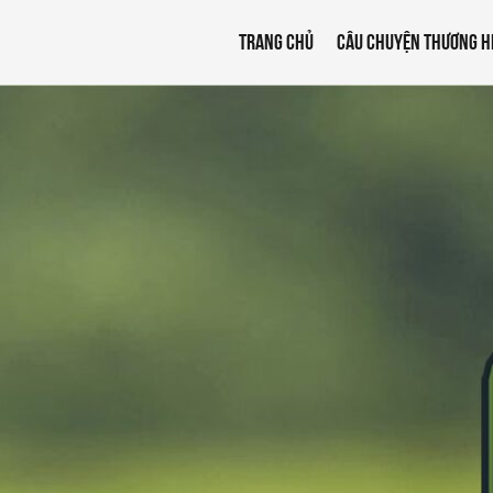
TRANG CHỦ
CÂU CHUYỆN THƯƠNG H