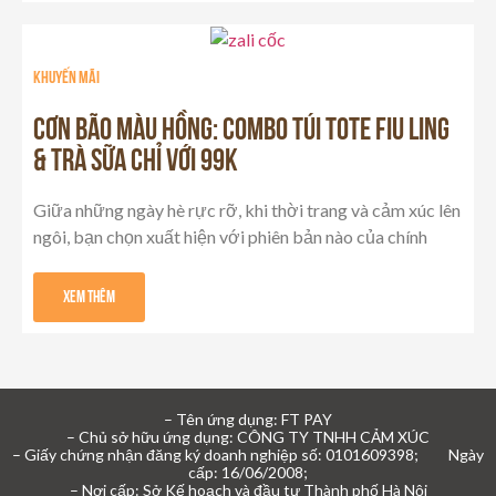
khuyến mãi
Cơn Bão Màu Hồng: Combo Túi Tote Fiu Ling
& Trà Sữa chỉ với 99K
Giữa những ngày hè rực rỡ, khi thời trang và cảm xúc lên
ngôi, bạn chọn xuất hiện với phiên bản nào của chính
Xem Thêm
– Tên ứng dụng: FT PAY
– Chủ sở hữu ứng dụng: CÔNG TY TNHH CẢM XÚC
– Giấy chứng nhận đăng ký doanh nghiệp số: 0101609398; Ngày
cấp: 16/06/2008;
– Nơi cấp: Sở Kế hoạch và đầu tư Thành phố Hà Nội