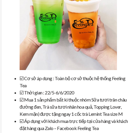
☑️ Cơ sở áp dụng : Toàn bộ cơ sở thuộc hệ thống Feeling
Tea
☑️ Thời gian : 22/5-6/6/2020
☑️ Mua 1 sản phẩm bất kì thuộc nhóm Sữa tươi trân châu
đường đen, Trà sữa tươi nhân hoa quả, Topping Lover,
Kem mặn) được tặng ngay 1 cốc trà Lemint Tea size M
☑️ Áp dụng với khách mua trực tiếp tại cửa hàng và khách
đặt hàng qua Zalo – Facebook Feeling Tea