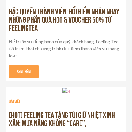
ĐẶC QUYỀN THÀNH VIÊN: ĐỔI ĐIỂM NHẬN NGAY
NHỮNG PHẦN QUÀ HOT & VOUCHER 50% TỪ
FEELINGTEA
Để tri ân sự đồng hành của quý khách hàng, Feeling Tea
đã triển khai chương trình đổi điểm thành viên với hàng
loạt
Xem Thêm
Bài viết
[HOT] FEELING TEA TẶNG TÚI GIỮ NHIỆT XINH
XẮN: MƯA NẮNG KHÔNG “CARE”,