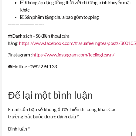
☑️ Không áp dụng đồng thời với chương trình khuyến mại
khác
☑️ Sản phẩm tặng chưa bao gồm topping
—————————–
☎️Danh sách – Số điện thoại cửa
hàng:
https://www.facebook.com/trasuafeelingtea/posts/3001
?Instagram :
https://www.instagram.com/feelingteavn/
☎️Hotline : 0982.294.133
Để lại một bình luận
Email của bạn sẽ không được hiển thị công khai.
Các
trường bắt buộc được đánh dấu
*
Bình luận
*