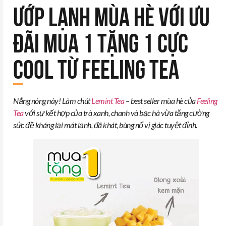
ƯỚP LẠNH MÙA HÈ VỚI ƯU
ĐÃI MUA 1 TẶNG 1 CỰC
COOL TỪ FEELING TEA
Nắng nóng này! Làm chút
Lemint Tea
– best seller mùa hè của
Feeling
Tea
với sự kết hợp của trà xanh, chanh và bạc hà vừa tăng cường
sức đề kháng lại mát lạnh, đã khát, bùng nổ vị giác tuyệt đỉnh.