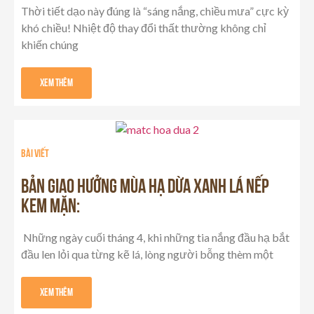
Thời tiết dạo này đúng là “sáng nắng, chiều mưa” cực kỳ
khó chiều! Nhiệt độ thay đổi thất thường không chỉ
khiến chúng
Xem Thêm
Bài viết
BẢN GIAO HƯỞNG MÙA HẠ DỪA XANH LÁ NẾP
KEM MẶN:
Những ngày cuối tháng 4, khi những tia nắng đầu hạ bắt
đầu len lỏi qua từng kẽ lá, lòng người bỗng thèm một
Xem Thêm