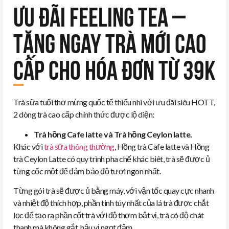
ƯU ĐÃI FEELING TEA –
TẶNG NGAY TRÀ MỚI CAO
CẤP CHO HÓA ĐƠN TỪ 39K
Trà sữa tuổi thơ mừng quốc tế thiếu nhi với ưu đãi siêu HOTT,
2 dòng trà cao cấp chính thức được lộ diện:
Trà hồng Cafe latte và Trà hồng Ceylon latte.
Khác với
trà sữa thông thường
, Hồng trà Cafe latte và Hồng
trà Ceylon Latte có quy trình pha chế khác biêt, trà sẽ được ủ
từng cốc một để đảm bảo độ tươi ngon nhất.
Từng gói trà sẽ được ủ bằng máy, với vận tốc quay cực nhanh
và nhiệt độ thích hợp, phần tinh túy nhất của lá trà được chắt
lọc để tạo ra phần cốt trà với độ thơm bật vị, trà có độ chát
thanh mà không gắt, hậu vị ngọt đậm.