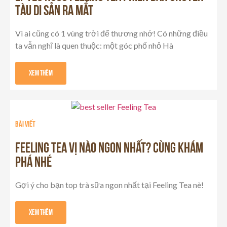
TÀU DI SẢN RA MẮT
Vì ai cũng có 1 vùng trời để thương nhớ! Có những điều
ta vẫn nghĩ là quen thuộc: một góc phố nhỏ Hà
Xem Thêm
Bài viết
FEELING TEA VỊ NÀO NGON NHẤT? CÙNG KHÁM
PHÁ NHÉ
Gợi ý cho bạn top trà sữa ngon nhất tại Feeling Tea nè!
Xem Thêm