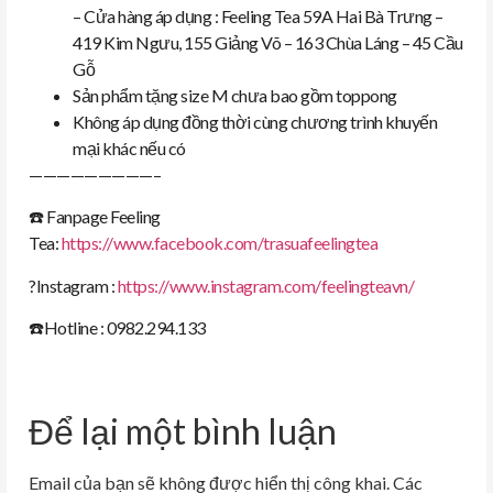
– Cửa hàng áp dụng : Feeling Tea 59A Hai Bà Trưng –
419 Kim Ngưu, 155 Giảng Võ – 163 Chùa Láng – 45 Cầu
Gỗ
Sản phẩm tặng size M chưa bao gồm toppong
Không áp dụng đồng thời cùng chương trình khuyến
mại khác nếu có
—————————–
☎️ Fanpage Feeling
Tea:
https://www.facebook.com/trasuafeelingtea
?Instagram :
https://www.instagram.com/feelingteavn/
☎️Hotline : 0982.294.133
Để lại một bình luận
Email của bạn sẽ không được hiển thị công khai.
Các