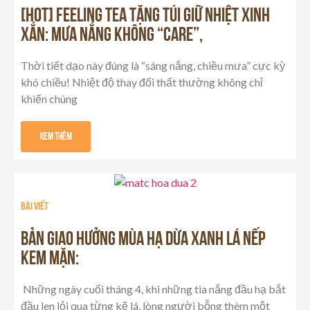
[HOT] FEELING TEA TẶNG TÚI GIỮ NHIỆT XINH
XẮN: MƯA NẮNG KHÔNG “CARE”,
Thời tiết dạo này đúng là “sáng nắng, chiều mưa” cực kỳ
khó chiều! Nhiệt độ thay đổi thất thường không chỉ
khiến chúng
Xem Thêm
Bài viết
BẢN GIAO HƯỞNG MÙA HẠ DỪA XANH LÁ NẾP
KEM MẶN:
Những ngày cuối tháng 4, khi những tia nắng đầu hạ bắt
đầu len lỏi qua từng kẽ lá, lòng người bỗng thèm một