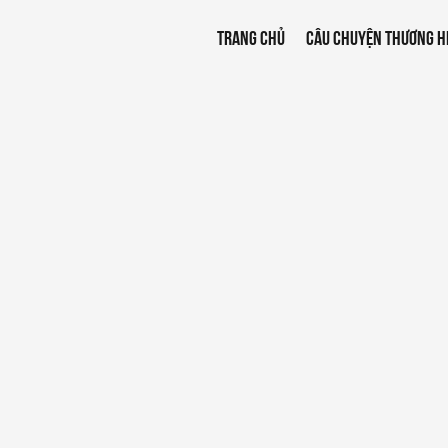
TRANG CHỦ
CÂU CHUYỆN THƯƠNG H