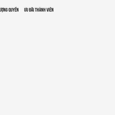
ƯỢNG QUYỀN
ƯU ĐÃI THÀNH VIÊN